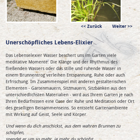
„Wassertrog“
„Wasserbecken“
„L
Zurück
Weiter
La
DETAILS
DETAILS
DE
Unerschöpfliches Lebens-Elixier
Das Lebenselexier Wasser beschert uns im Garten viele
meditative Momente. Die Klänge und der Rhythmus des
fließenden Wassers oder das stille und ruhende Wasser in
einem Brunnentrog verleihen Entspannung, Ruhe oder auch
Erfrischung. Im Zusammenspiel mit anderen gestalterischen
Elementen - Gartenmauern, Sitzmauern, Sitzbänken aus den
unterschiedlichsten Materialien - wird aus Ihrem Garten je nach
Ihren Bedürfnissen eine Oase der Ruhe und Meditation oder Ort
des geselligen Beisammenseins. So entsteht Gartenambiente
mit Wirkung auf Geist, Seele und Körper.
Und wenn du dich anschickst, aus dem wahren Brunnen zu
schöpfen,
spendet er um so mehr, je mehr du schöpfst.